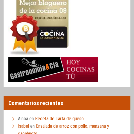
Comentarios recientes
Ainoa
en
Receta de Tarta de queso
Isabel
en
Ensalada de arroz con pollo, manzana y
cacahuete