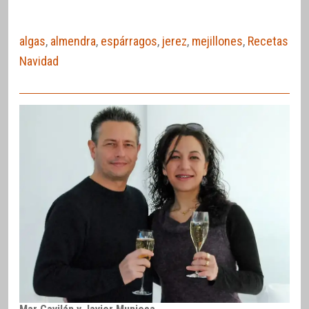
algas
,
almendra
,
espárragos
,
jerez
,
mejillones
,
Recetas
Navidad