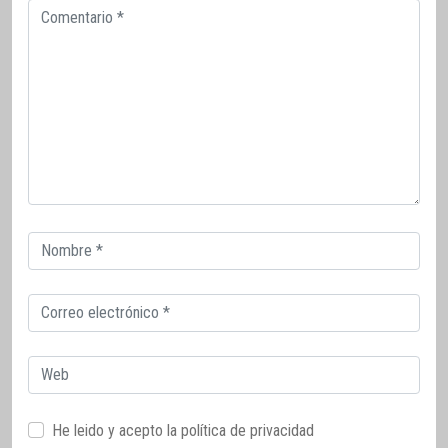
Comentario
Correo
electrónico
Correo
electrónico
Web
He leido y acepto la
política de privacidad