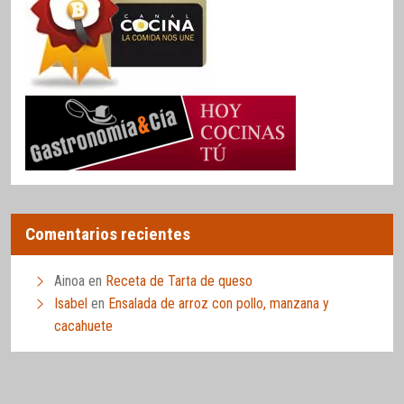
Comentarios recientes
Ainoa
en
Receta de Tarta de queso
Isabel
en
Ensalada de arroz con pollo, manzana y
cacahuete