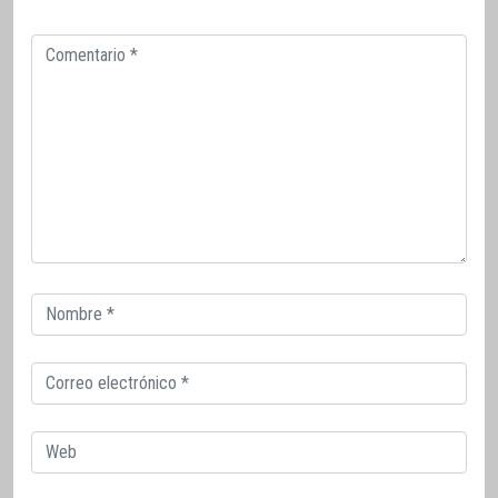
Comentario
Correo
electrónico
Correo
electrónico
Web