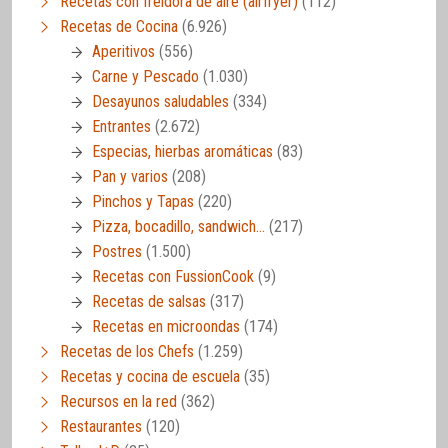
Recetas con freidora de aire (airfryer)
(112)
Recetas de Cocina
(6.926)
Aperitivos
(556)
Carne y Pescado
(1.030)
Desayunos saludables
(334)
Entrantes
(2.672)
Especias, hierbas aromáticas
(83)
Pan y varios
(208)
Pinchos y Tapas
(220)
Pizza, bocadillo, sandwich…
(217)
Postres
(1.500)
Recetas con FussionCook
(9)
Recetas de salsas
(317)
Recetas en microondas
(174)
Recetas de los Chefs
(1.259)
Recetas y cocina de escuela
(35)
Recursos en la red
(362)
Restaurantes
(120)