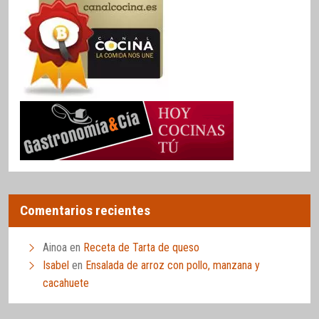
Comentarios recientes
Ainoa
en
Receta de Tarta de queso
Isabel
en
Ensalada de arroz con pollo, manzana y
cacahuete