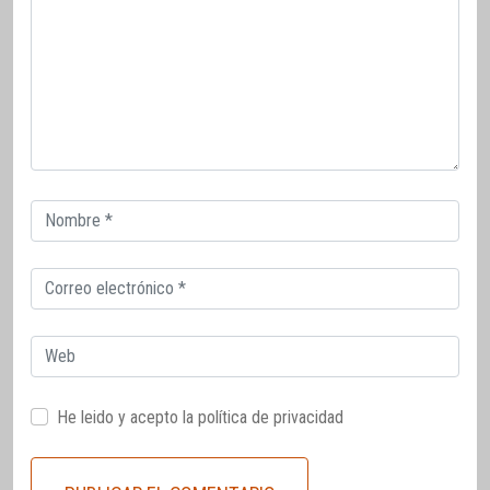
Correo
electrónico
Correo
electrónico
Web
He leido y acepto la
política de privacidad