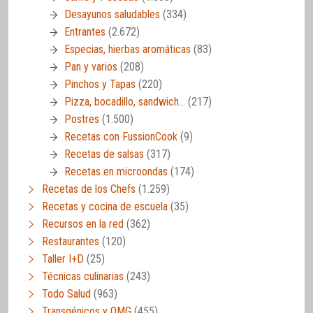
Desayunos saludables
(334)
Entrantes
(2.672)
Especias, hierbas aromáticas
(83)
Pan y varios
(208)
Pinchos y Tapas
(220)
Pizza, bocadillo, sandwich…
(217)
Postres
(1.500)
Recetas con FussionCook
(9)
Recetas de salsas
(317)
Recetas en microondas
(174)
Recetas de los Chefs
(1.259)
Recetas y cocina de escuela
(35)
Recursos en la red
(362)
Restaurantes
(120)
Taller I+D
(25)
Técnicas culinarias
(243)
Todo Salud
(963)
Transgénicos y OMG
(455)