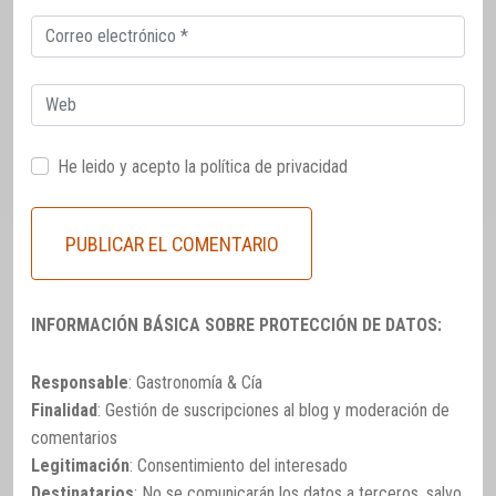
Correo
electrónico
Web
He leido y acepto la
política de privacidad
INFORMACIÓN BÁSICA SOBRE PROTECCIÓN DE DATOS:
Responsable
: Gastronomía & Cía
Finalidad
: Gestión de suscripciones al blog y moderación de
comentarios
Legitimación
: Consentimiento del interesado
Destinatarios
: No se comunicarán los datos a terceros, salvo