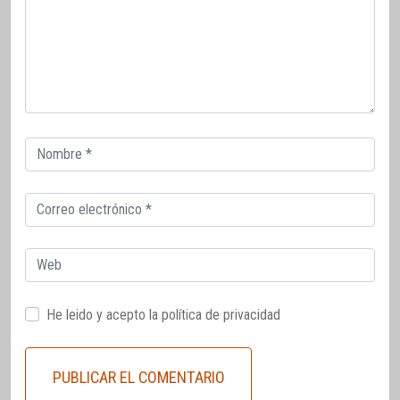
Correo
electrónico
Correo
electrónico
Web
He leido y acepto la
política de privacidad