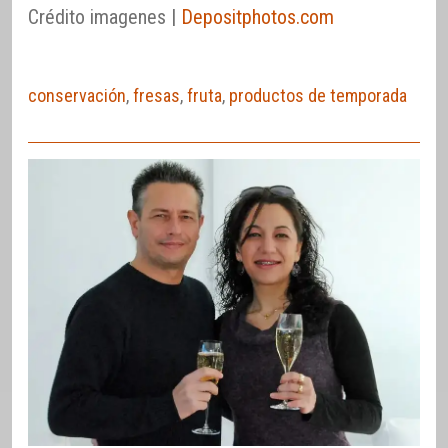
Crédito imagenes |
Depositphotos.com
conservación
,
fresas
,
fruta
,
productos de temporada