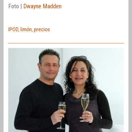
Foto |
Dwayne Madden
IPOD
,
limón
,
precios