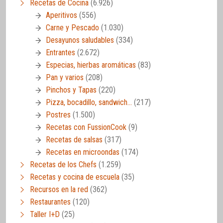
Recetas de Cocina
(6.926)
Aperitivos
(556)
Carne y Pescado
(1.030)
Desayunos saludables
(334)
Entrantes
(2.672)
Especias, hierbas aromáticas
(83)
Pan y varios
(208)
Pinchos y Tapas
(220)
Pizza, bocadillo, sandwich…
(217)
Postres
(1.500)
Recetas con FussionCook
(9)
Recetas de salsas
(317)
Recetas en microondas
(174)
Recetas de los Chefs
(1.259)
Recetas y cocina de escuela
(35)
Recursos en la red
(362)
Restaurantes
(120)
Taller I+D
(25)