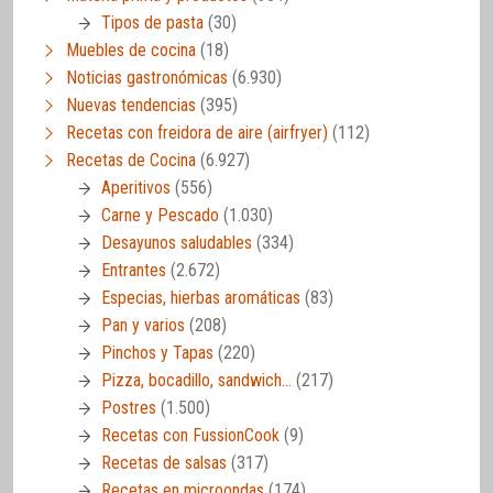
Tipos de pasta
(30)
Muebles de cocina
(18)
Noticias gastronómicas
(6.930)
Nuevas tendencias
(395)
Recetas con freidora de aire (airfryer)
(112)
Recetas de Cocina
(6.927)
Aperitivos
(556)
Carne y Pescado
(1.030)
Desayunos saludables
(334)
Entrantes
(2.672)
Especias, hierbas aromáticas
(83)
Pan y varios
(208)
Pinchos y Tapas
(220)
Pizza, bocadillo, sandwich…
(217)
Postres
(1.500)
Recetas con FussionCook
(9)
Recetas de salsas
(317)
Recetas en microondas
(174)