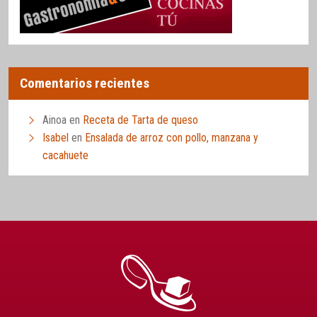
Comentarios recientes
Ainoa
en
Receta de Tarta de queso
Isabel
en
Ensalada de arroz con pollo, manzana y
cacahuete