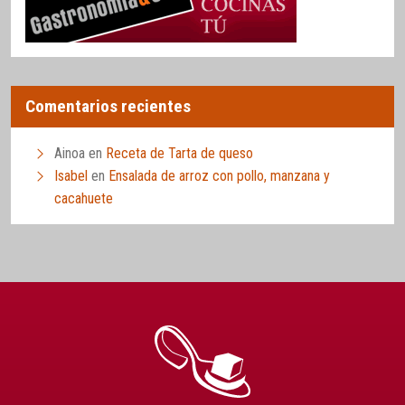
Comentarios recientes
Ainoa
en
Receta de Tarta de queso
Isabel
en
Ensalada de arroz con pollo, manzana y
cacahuete