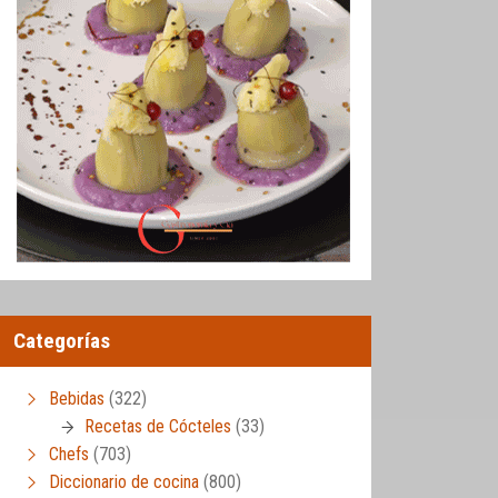
Categorías
Bebidas
(322)
Recetas de Cócteles
(33)
Chefs
(703)
Diccionario de cocina
(800)