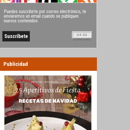
Puedes suscribirte por correo electrónico, te
enviaremos un email cuando se publiquen
nuevos contenidos
114.111
SUSCRIPTORES
Publicidad