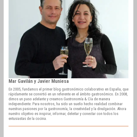
Mar Gavilán y Javier Muniesa
En 2005, fundamos el primer blog gastronómico colaborativo en España, que
rápidamente se convirtió en un referente en el ámbito gastronómico. En 2008,
dimos un paso adelante y creamos Gastronomía & Cía de manera
independiente. Para nosotros, ha sido un sueño hecho realidad combinar
nuestras pasiones por la gastronomía, la creatividad y la divulgación. Ahora
nuestro objetivo es inspirar, informar, deleitar y conectar con todos los
entusiastas de la cocina.