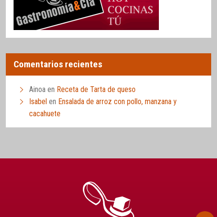
Comentarios recientes
Ainoa
en
Receta de Tarta de queso
Isabel
en
Ensalada de arroz con pollo, manzana y
cacahuete