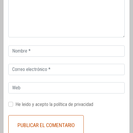
Correo
electrónico
Correo
electrónico
Web
He leido y acepto la
política de privacidad