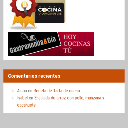
Comentarios recientes
Ainoa
en
Receta de Tarta de queso
Isabel
en
Ensalada de arroz con pollo, manzana y
cacahuete