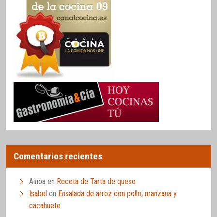
Comentarios recientes
Ainoa
en
Receta de Tarta de queso
Isabel
en
Ensalada de arroz con pollo, manzana y
cacahuete