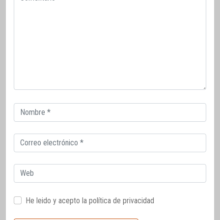
Correo
electrónico
Correo
electrónico
Web
He leido y acepto la
política de privacidad