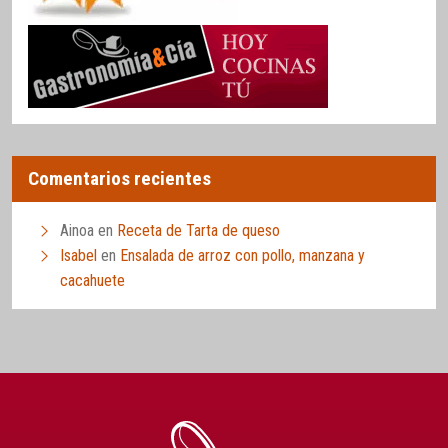
Comentarios recientes
Ainoa
en
Receta de Tarta de queso
Isabel
en
Ensalada de arroz con pollo, manzana y
cacahuete