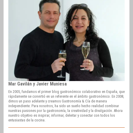
Mar Gavilán y Javier Muniesa
En 2005, fundamos el primer blog gastronómico colaborativo en España, que
rápidamente se convirtió en un referente en el ámbito gastronómico. En 2008,
dimos un paso adelante y creamos Gastronomía & Cía de manera
independiente. Para nosotros, ha sido un sueño hecho realidad combinar
nuestras pasiones por la gastronomía, la creatividad y la divulgación. Ahora
nuestro objetivo es inspirar, informar, deleitar y conectar con todos los
entusiastas de la cocina.