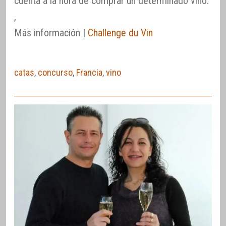
cuenta a la hora de comprar un determinado vino.
,
Más información |
Challenge du Vin
catas
,
concurso
,
Francia
,
vino