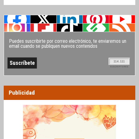
Puedes suscribirte por correo electrónico, te enviaremos un
email cuando se publiquen nuevos contenidos
114.111
SUSCRIPTORES
Publicidad