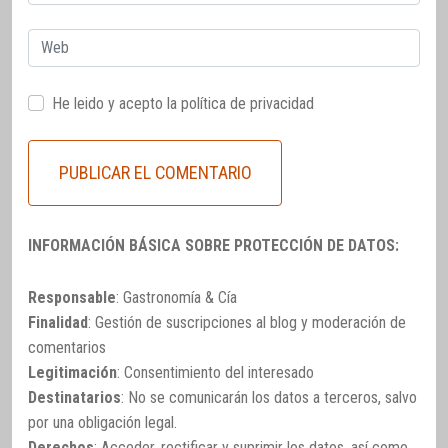
electrónico
Web
He leido y acepto la
política de privacidad
INFORMACIÓN BÁSICA SOBRE PROTECCIÓN DE DATOS:
Responsable
: Gastronomía & Cía
Finalidad
: Gestión de suscripciones al blog y moderación de
comentarios
Legitimación
: Consentimiento del interesado
Destinatarios
: No se comunicarán los datos a terceros, salvo
por una obligación legal.
Derechos
: Acceder, rectificar y suprimir los datos, así como