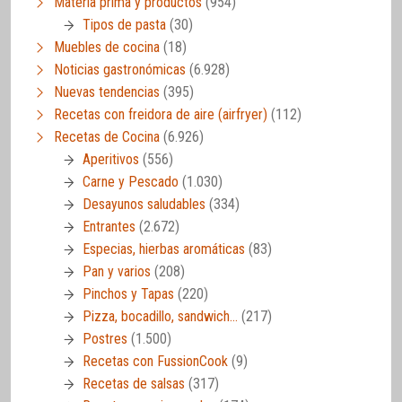
Materia prima y productos
(954)
Tipos de pasta
(30)
Muebles de cocina
(18)
Noticias gastronómicas
(6.928)
Nuevas tendencias
(395)
Recetas con freidora de aire (airfryer)
(112)
Recetas de Cocina
(6.926)
Aperitivos
(556)
Carne y Pescado
(1.030)
Desayunos saludables
(334)
Entrantes
(2.672)
Especias, hierbas aromáticas
(83)
Pan y varios
(208)
Pinchos y Tapas
(220)
Pizza, bocadillo, sandwich…
(217)
Postres
(1.500)
Recetas con FussionCook
(9)
Recetas de salsas
(317)