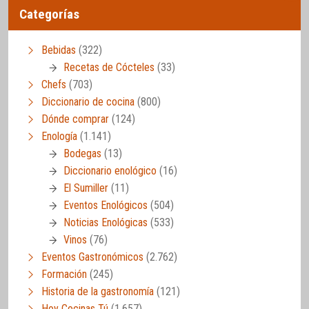
Categorías
Bebidas
(322)
Recetas de Cócteles
(33)
Chefs
(703)
Diccionario de cocina
(800)
Dónde comprar
(124)
Enología
(1.141)
Bodegas
(13)
Diccionario enológico
(16)
El Sumiller
(11)
Eventos Enológicos
(504)
Noticias Enológicas
(533)
Vinos
(76)
Eventos Gastronómicos
(2.762)
Formación
(245)
Historia de la gastronomía
(121)
Hoy Cocinas Tú
(1.657)