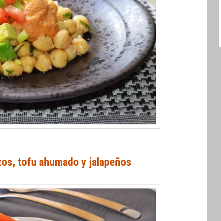
zos, tofu ahumado y jalapeños