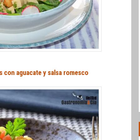
s con aguacate y salsa romesco