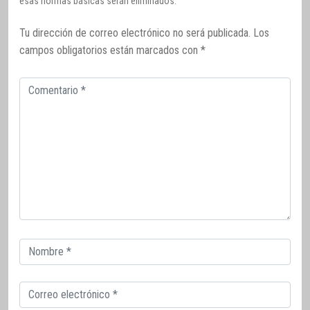
esas normas básicas serán eliminados.
Tu dirección de correo electrónico no será publicada.
Los
campos obligatorios están marcados con
*
Comentario
Correo
electrónico
Correo
electrónico