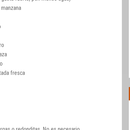
e manzana
o
ro
aza
co
tada fresca
largas o redonditas. No es necesario