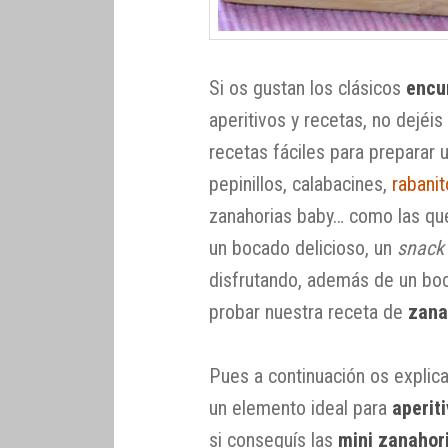
Si os gustan los clásicos
encu
aperitivos y recetas, no dejéis
recetas fáciles para preparar
pepinillos, calabacines,
rabani
zanahorias baby… como las que
un bocado delicioso, un
snack
disfrutando, además de un boc
probar nuestra receta de
zana
Pues a continuación os explic
un elemento ideal para
aperit
si conseguís las
mini zanahor