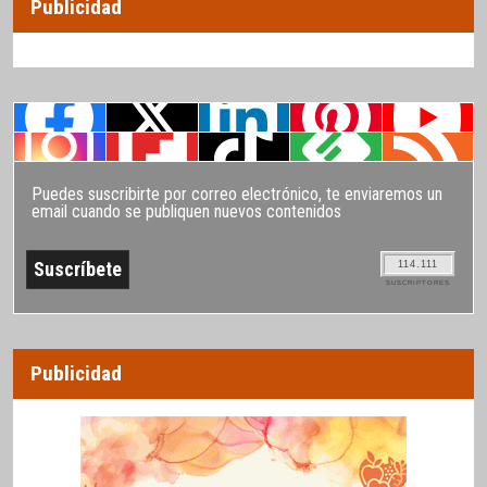
Publicidad
Puedes suscribirte por correo electrónico, te enviaremos un
email cuando se publiquen nuevos contenidos
114.111
SUSCRIPTORES
Publicidad