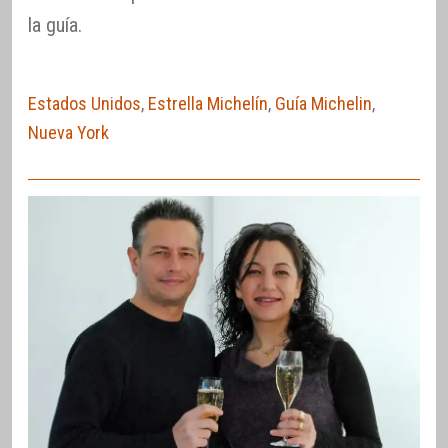
la guía.
Estados Unidos
,
Estrella Michelín
,
Guía Michelin
,
Nueva York