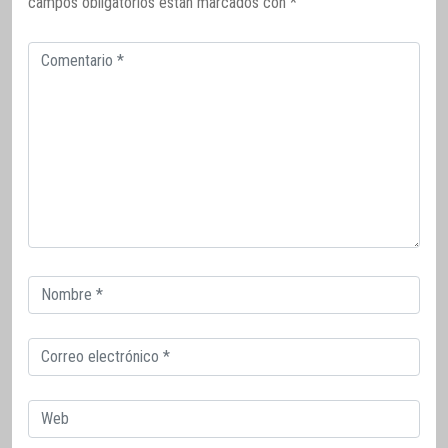
campos obligatorios están marcados con
*
Comentario
Correo
electrónico
Correo
electrónico
Web