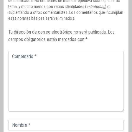
descalificados. No comentes de manera repetitiva sobre un mismo
tema, y mucho menos con varias identidades (
astroturfing
) o
suplantando a otros comentaristas. Los comentarios que incumplan
esas normas básicas serán eliminados.
Tu dirección de correo electrónico no será publicada.
Los
campos obligatorios están marcados con
*
Comentario
Correo
electrónico