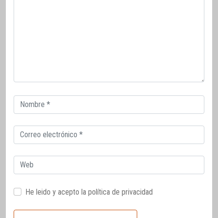
Correo
electrónico
Correo
electrónico
Web
He leido y acepto la
política de privacidad