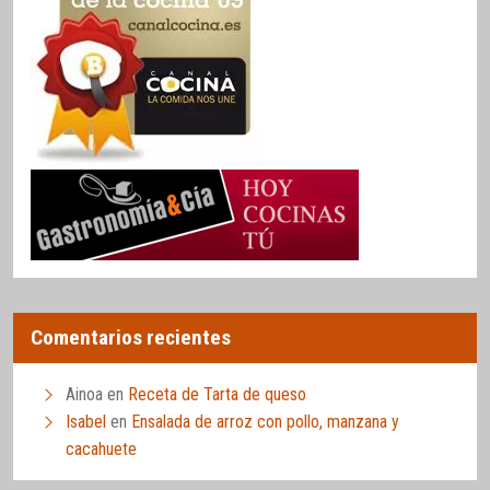
Comentarios recientes
Ainoa
en
Receta de Tarta de queso
Isabel
en
Ensalada de arroz con pollo, manzana y
cacahuete