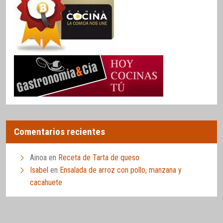
Comentarios recientes
Ainoa
en
Receta de Tarta de queso
Isabel
en
Ensalada de arroz con pollo, manzana y
cacahuete