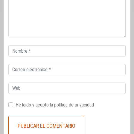
Correo
electrónico
Correo
electrónico
Web
He leido y acepto la
política de privacidad