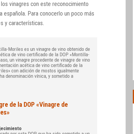
s los vinagres con este reconocimiento
ía española. Para conocerlo un poco más
s y características.
illa-Moriles es un vinagre de vino obtenido de
ética de vino certificado de la DOP «Montilla-
caso, un vinagre procedente de vinagre de vino
mentación acética de vino certificado de la
iles» con adición de mostos igualmente
cha denominación vínica, y sometido a
gre de la DOP «Vinagre de
les»
jecimiento
arado por esta DOP que ha sido sometido a un