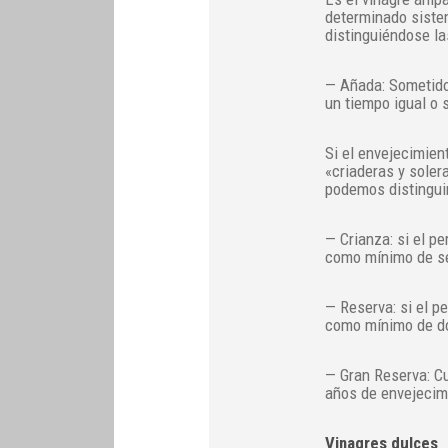
determinado siste
distinguiéndose la
— Añada: Sometido 
un tiempo igual o s
Si el envejecimien
«criaderas y soler
podemos distinguir
— Crianza: si el p
como mínimo de s
— Reserva: si el p
como mínimo de d
— Gran Reserva: C
años de envejecim
Vinagres dulces