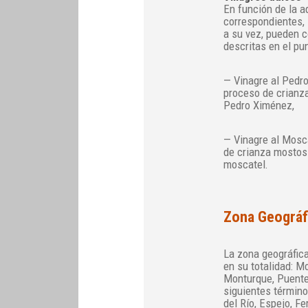
En función de la a
correspondientes, 
a su vez, pueden c
descritas en el pun
— Vinagre al Pedro
proceso de crianza
Pedro Ximénez,
— Vinagre al Mosca
de crianza mostos 
moscatel.
Zona Geográf
La zona geográfica
en su totalidad: M
Monturque, Puente 
siguientes término
del Río, Espejo, F