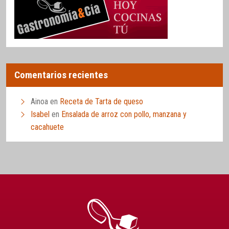
Comentarios recientes
Ainoa
en
Receta de Tarta de queso
Isabel
en
Ensalada de arroz con pollo, manzana y
cacahuete