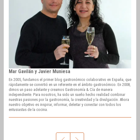
Mar Gavilán y Javier Muniesa
En 2005, fundamos el primer blog gastronómico colaborativo en España, que
rápidamente se convirtió en un referente en el ámbito gastronómico. En 2008,
dimos un paso adelante y creamos Gastronomía & Cía de manera
independiente. Para nosotros, ha sido un sueño hecho realidad combinar
nuestras pasiones por la gastronomía, la creatividad y la divulgación. Ahora
nuestro objetivo es inspirar, informar, deleitar y conectar con todos los
entusiastas de la cocina.