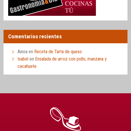
Comentarios recientes
Ainoa
en
Receta de Tarta de queso
Isabel
en
Ensalada de arroz con pollo, manzana y
cacahuete