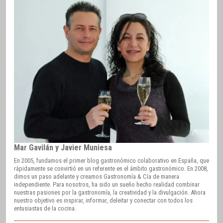
Mar Gavilán y Javier Muniesa
En 2005, fundamos el primer blog gastronómico colaborativo en España, que
rápidamente se convirtió en un referente en el ámbito gastronómico. En 2008,
dimos un paso adelante y creamos Gastronomía & Cía de manera
independiente. Para nosotros, ha sido un sueño hecho realidad combinar
nuestras pasiones por la gastronomía, la creatividad y la divulgación. Ahora
nuestro objetivo es inspirar, informar, deleitar y conectar con todos los
entusiastas de la cocina.