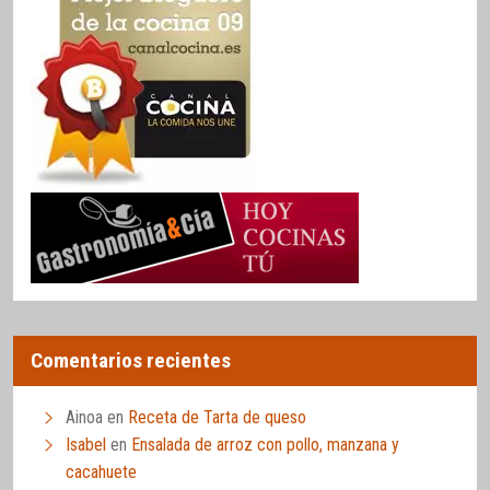
Comentarios recientes
Ainoa
en
Receta de Tarta de queso
Isabel
en
Ensalada de arroz con pollo, manzana y
cacahuete