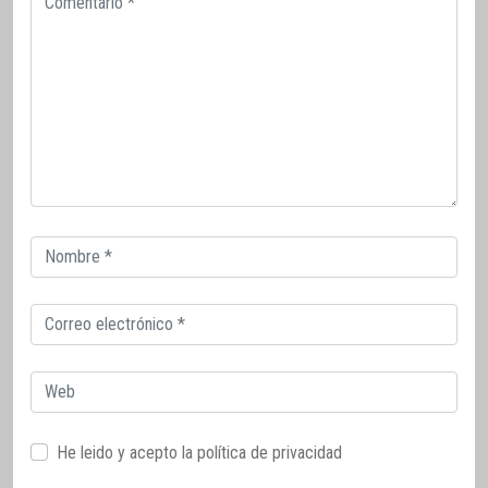
Correo
electrónico
Correo
electrónico
Web
He leido y acepto la
política de privacidad