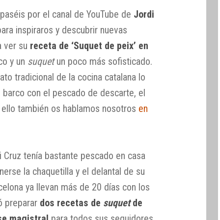
 paséis por el canal de YouTube de
Jordi
ara inspiraros y descubrir nuevas
a ver su
receta de ‘Suquet de peix’ en
co y un
suquet
un poco más sofisticado.
ato tradicional de la cocina catalana lo
l barco con el pescado de descarte, el
e ello también os hablamos nosotros
en
i Cruz tenía bastante pescado en casa
rse la chaquetilla y el delantal de su
celona ya llevan más de 20 días con los
ió preparar
dos recetas de
suquet
de
se magistral
para todos sus seguidores,