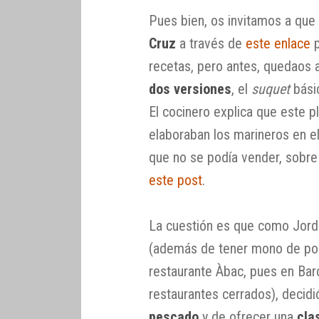
Pues bien, os invitamos a que
Cruz
a través de
este enlace
p
recetas, pero antes, quedaos 
dos versiones
, el
suquet
bási
El cocinero explica que este pl
elaboraban los marineros en e
que no se podía vender, sobr
este post
.
La cuestión es que como Jord
(además de tener mono de pone
restaurante Àbac, pues en Bar
restaurantes cerrados), decid
pescado
y de ofrecer una
cla