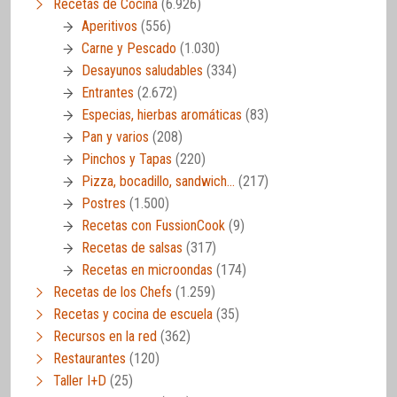
Recetas de Cocina
(6.926)
Aperitivos
(556)
Carne y Pescado
(1.030)
Desayunos saludables
(334)
Entrantes
(2.672)
Especias, hierbas aromáticas
(83)
Pan y varios
(208)
Pinchos y Tapas
(220)
Pizza, bocadillo, sandwich…
(217)
Postres
(1.500)
Recetas con FussionCook
(9)
Recetas de salsas
(317)
Recetas en microondas
(174)
Recetas de los Chefs
(1.259)
Recetas y cocina de escuela
(35)
Recursos en la red
(362)
Restaurantes
(120)
Taller I+D
(25)