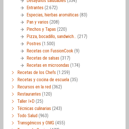
Desayunos saludables
(334)
Entrantes
(2.672)
Especias, hierbas aromáticas
(83)
Pan y varios
(208)
Pinchos y Tapas
(220)
Pizza, bocadillo, sandwich…
(217)
Postres
(1.500)
Recetas con FussionCook
(9)
Recetas de salsas
(317)
Recetas en microondas
(174)
Recetas de los Chefs
(1.259)
Recetas y cocina de escuela
(35)
Recursos en la red
(362)
Restaurantes
(120)
Taller I+D
(25)
Técnicas culinarias
(243)
Todo Salud
(963)
Transgénicos y OMG
(455)