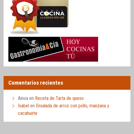
Comentarios recientes
Ainoa
en
Receta de Tarta de queso
Isabel
en
Ensalada de arroz con pollo, manzana y
cacahuete