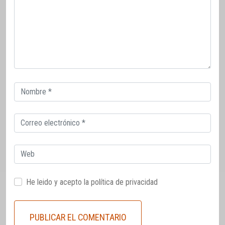
Correo
electrónico
Correo
electrónico
Web
He leido y acepto la
política de privacidad