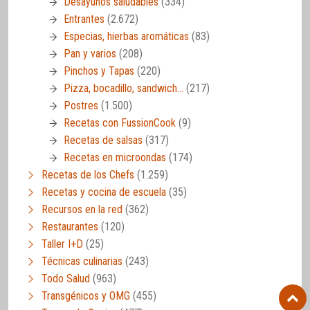
Desayunos saludables
(334)
Entrantes
(2.672)
Especias, hierbas aromáticas
(83)
Pan y varios
(208)
Pinchos y Tapas
(220)
Pizza, bocadillo, sandwich…
(217)
Postres
(1.500)
Recetas con FussionCook
(9)
Recetas de salsas
(317)
Recetas en microondas
(174)
Recetas de los Chefs
(1.259)
Recetas y cocina de escuela
(35)
Recursos en la red
(362)
Restaurantes
(120)
Taller I+D
(25)
Técnicas culinarias
(243)
Todo Salud
(963)
Transgénicos y OMG
(455)