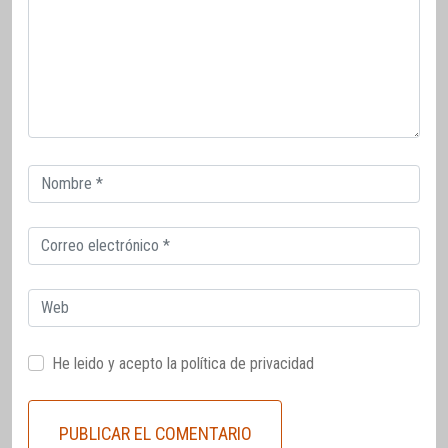
Correo
electrónico
Correo
electrónico
Web
He leido y acepto la
política de privacidad