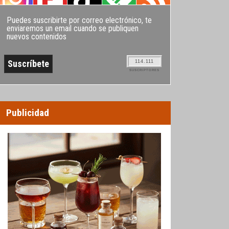
Puedes suscribirte por correo electrónico, te
enviaremos un email cuando se publiquen
nuevos contenidos
114.111
SUSCRIPTORES
Publicidad