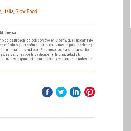
s
,
Italia
,
Slow Food
 Muniesa
r blog gastronómico colaborativo en España, que rápidamente
e en el ámbito gastronómico. En 2008, dimos un paso adelante y
 de manera independiente. Para nosotros, ha sido un sueño
stras pasiones por la gastronomía, la creatividad y la
bjetivo es inspirar, informar, deleitar y conectar con todos los