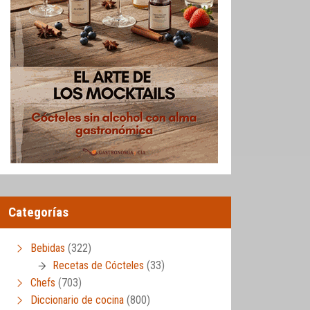
Categorías
Bebidas
(322)
Recetas de Cócteles
(33)
Chefs
(703)
Diccionario de cocina
(800)