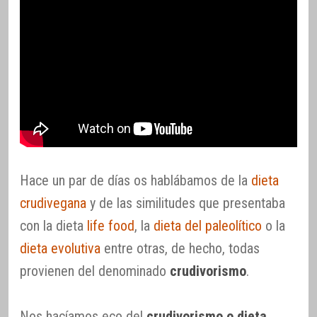
Hace un par de días os hablábamos de la
dieta
crudivegana
y de las similitudes que presentaba
con la dieta
life food
, la
dieta del paleolítico
o la
dieta evolutiva
entre otras, de hecho, todas
provienen del denominado
crudivorismo
.
Nos hacíamos eco del
crudivorismo o dieta