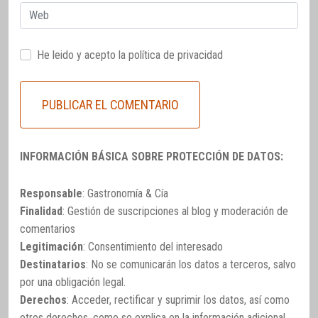
Web
He leido y acepto la
política de privacidad
INFORMACIÓN BÁSICA SOBRE PROTECCIÓN DE DATOS:
Responsable
: Gastronomía & Cía
Finalidad
: Gestión de suscripciones al blog y moderación de
comentarios
Legitimación
: Consentimiento del interesado
Destinatarios
: No se comunicarán los datos a terceros, salvo
por una obligación legal.
Derechos
: Acceder, rectificar y suprimir los datos, así como
otros derechos, como se explica en la información adicional.