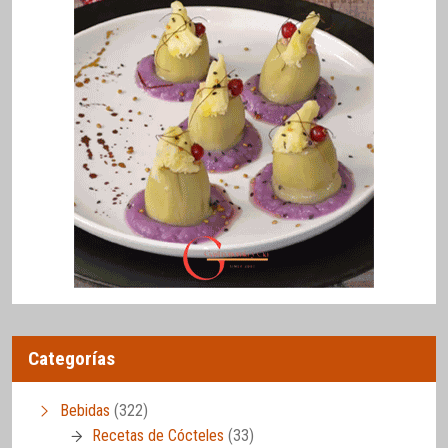
Categorías
Bebidas
(322)
Recetas de Cócteles
(33)