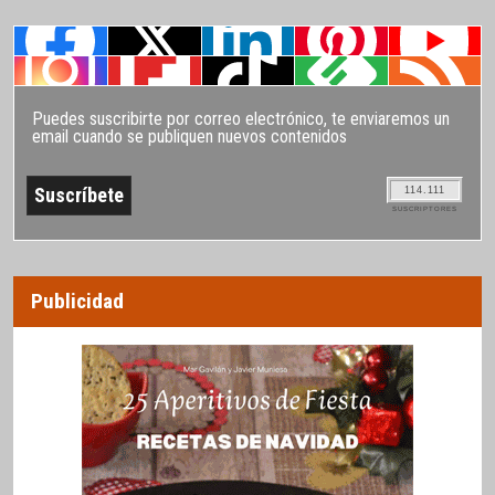
Puedes suscribirte por correo electrónico, te enviaremos un
email cuando se publiquen nuevos contenidos
114.111
SUSCRIPTORES
Publicidad