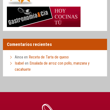
Comentarios recientes
Ainoa
en
Receta de Tarta de queso
Isabel
en
Ensalada de arroz con pollo, manzana y
cacahuete