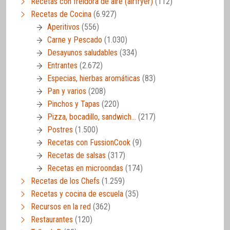
Recetas con freidora de aire (airfryer)
(112)
Recetas de Cocina
(6.927)
Aperitivos
(556)
Carne y Pescado
(1.030)
Desayunos saludables
(334)
Entrantes
(2.672)
Especias, hierbas aromáticas
(83)
Pan y varios
(208)
Pinchos y Tapas
(220)
Pizza, bocadillo, sandwich…
(217)
Postres
(1.500)
Recetas con FussionCook
(9)
Recetas de salsas
(317)
Recetas en microondas
(174)
Recetas de los Chefs
(1.259)
Recetas y cocina de escuela
(35)
Recursos en la red
(362)
Restaurantes
(120)