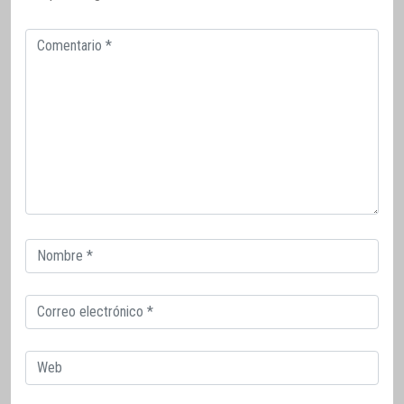
Comentario
Correo
electrónico
Correo
electrónico
Web