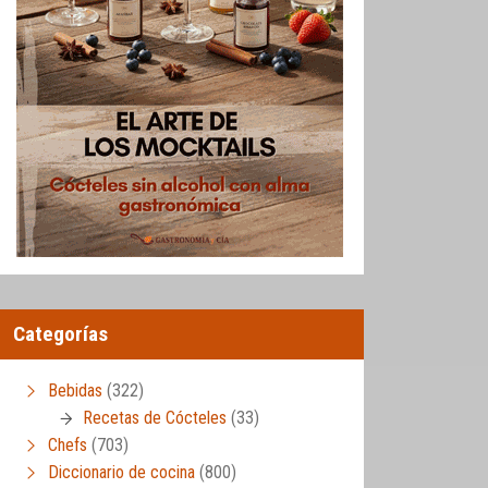
Categorías
Bebidas
(322)
Recetas de Cócteles
(33)
Chefs
(703)
Diccionario de cocina
(800)