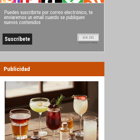
Puedes suscribirte por correo electrónico, te
enviaremos un email cuando se publiquen
nuevos contenidos
114.111
SUSCRIPTORES
Publicidad