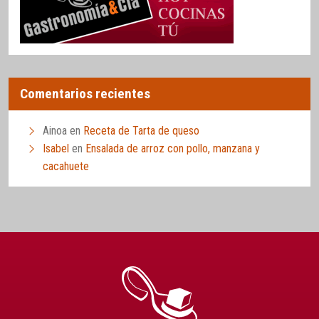
Comentarios recientes
Ainoa
en
Receta de Tarta de queso
Isabel
en
Ensalada de arroz con pollo, manzana y
cacahuete