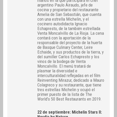
manos en la que participará el chef
argentino Paulo Airaudo, jefe de
cocina y propietario del restaurante
Amelia de San Sebastián, que cuenta
con una estrella Michelin, y el
cocinero autodidacta Ignacio
Echapresto, de la también estrellada
Venta Moncalvillo de La Rioja. La cena
contará con la aportación de la
responsable del proyecto de la huerta
de Basque Culinary Center, Leire
Echaide, y sus productos de la tierra, y
del sumiller Carlos Echapresto y los
vinos de la bodega de Venta
Moncalvillo. El menú tratará de
plasmar la diversidad e
interculturalidad reflejadas en el film
Reinventing Mirazur, dedicado a Mauro
Colagreco y su restaurante, que tiene
tres estrellas Michelin y ocupó el
primer puesto de la lista de The
World’s 50 Best Restaurants en 2019.
22 de septiembre: Michelin Stars II:
Nordic by Nature