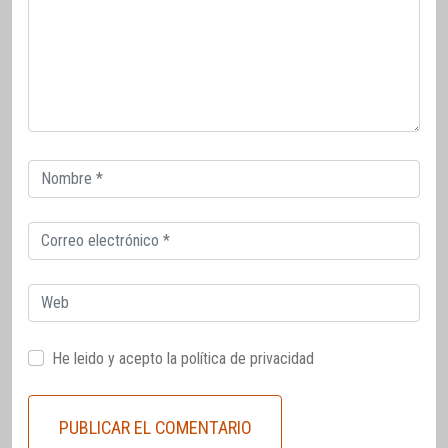
Correo
electrónico
Correo
electrónico
Web
He leido y acepto la
política de privacidad