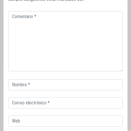
Comentario
Correo
electrónico
Correo
electrónico
Web