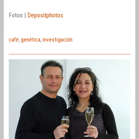
Fotos |
Depositphotos
café
,
genética
,
investigación