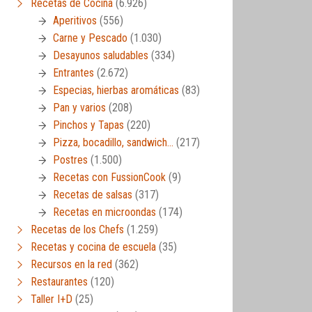
Recetas de Cocina
(6.926)
Aperitivos
(556)
Carne y Pescado
(1.030)
Desayunos saludables
(334)
Entrantes
(2.672)
Especias, hierbas aromáticas
(83)
Pan y varios
(208)
Pinchos y Tapas
(220)
Pizza, bocadillo, sandwich…
(217)
Postres
(1.500)
Recetas con FussionCook
(9)
Recetas de salsas
(317)
Recetas en microondas
(174)
Recetas de los Chefs
(1.259)
Recetas y cocina de escuela
(35)
Recursos en la red
(362)
Restaurantes
(120)
Taller I+D
(25)