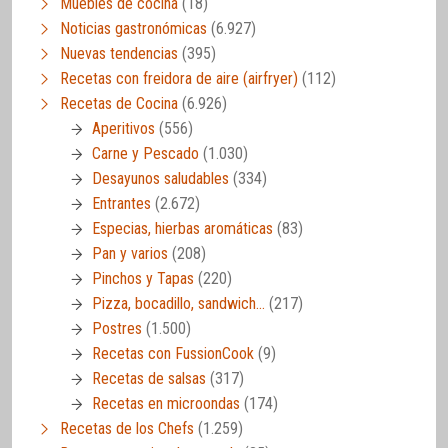
Muebles de cocina
(18)
Noticias gastronómicas
(6.927)
Nuevas tendencias
(395)
Recetas con freidora de aire (airfryer)
(112)
Recetas de Cocina
(6.926)
Aperitivos
(556)
Carne y Pescado
(1.030)
Desayunos saludables
(334)
Entrantes
(2.672)
Especias, hierbas aromáticas
(83)
Pan y varios
(208)
Pinchos y Tapas
(220)
Pizza, bocadillo, sandwich…
(217)
Postres
(1.500)
Recetas con FussionCook
(9)
Recetas de salsas
(317)
Recetas en microondas
(174)
Recetas de los Chefs
(1.259)