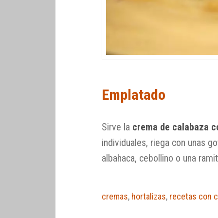
Emplatado
Sirve la
crema de calabaza c
individuales, riega con unas g
albahaca, cebollino o una rami
cremas
,
hortalizas
,
recetas con c