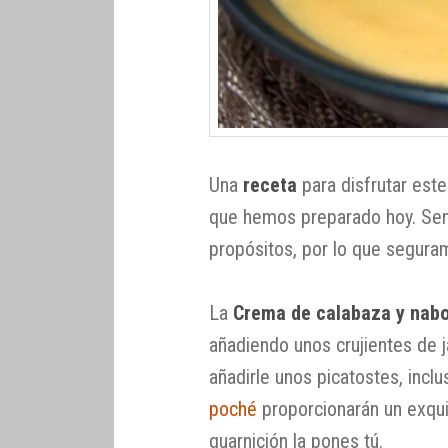
Una
receta
para disfrutar est
que hemos preparado hoy. Senc
propósitos, por lo que seguram
La
Crema de calabaza y nab
añadiendo unos crujientes de
añadirle unos picatostes, inc
poché
proporcionarán un exquisi
guarnición la pones tú.